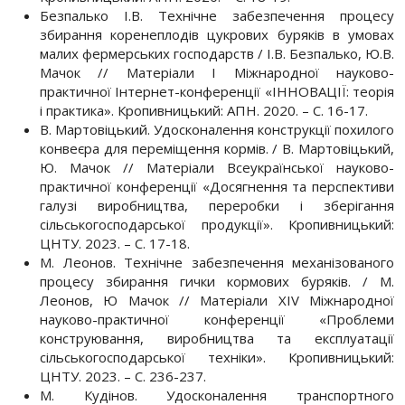
Безпалько І.В. Технічне забезпечення процесу
збирання коренеплодів цукрових буряків в умовах
малих фермерських господарств / І.В. Безпалько, Ю.В.
Мачок // Матеріали І Міжнародної науково-
практичної Інтернет-конференції «ІННОВАЦІЇ: теорія
і практика». Кропивницький: АПН. 2020. – С. 16-17.
В. Мартовіцький. Удосконалення конструкції похилого
конвеєра для переміщення кормів. / В. Мартовіцький,
Ю. Мачок // Матеріали Всеукраїнської науково-
практичної конференції «Досягнення та перспективи
галузі виробництва, переробки і зберігання
сільськогосподарської продукції». Кропивницький:
ЦНТУ. 2023. – С. 17-18.
М. Леонов. Технічне забезпечення механізованого
процесу збирання гички кормових буряків. / М.
Леонов, Ю Мачок // Матеріали XІV Міжнародної
науково-практичної конференції «Проблеми
конструювання, виробництва та експлуатації
сільськогосподарської техніки». Кропивницький:
ЦНТУ. 2023. – С. 236-237.
М. Кудінов. Удосконалення транспортного