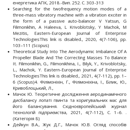
енергетика АПК, 2018.-Вип. 252. С. 303-313
Searching for the twofrequency motion modes of a
three-mass vibratory machine with a vibration exciter in
the form of a passive auto-balancer V Yatsun, G
Filimonikhin, A Haleeva, L Krivoblotsky, Y Machok, M
Mezitis, Eastern-European Journal of Enterprise
TechnologiesThis link is disabled., 2020, 4(7-106), pp.
103–111 (Scopus)
Theoretical Study Into The Aerodynamic Imbalance Of A
Propeller Blade And The Correcting Masses To Balance
It. Filimonikhin, G., Filimonikhina, I., Bilyk, Y., Krivoblotsky,
L., Machok, Y. Eastern-European Journal of Enterprise
TechnologiesThis link is disabled., 2021, 4(7-112), pp. 1–
6 (Scopus)4. Філімоніхін, Г., Філімоніхіна, І., Білик, Ю.,
Кривоблоцький, Л.,
Мачок Ю. Теоретичне дослідження аеродинамічного
дисбалансу лопаті гвинта та коригувальних мас для
його балансування. Східноєвропейський журнал
технологій підприємства, 2021, 4(7-112), С. 1–6. .
(Категорія Б)
Дейкун В.А., Жук Д.Г., Мачок Ю.В. Огляд способів