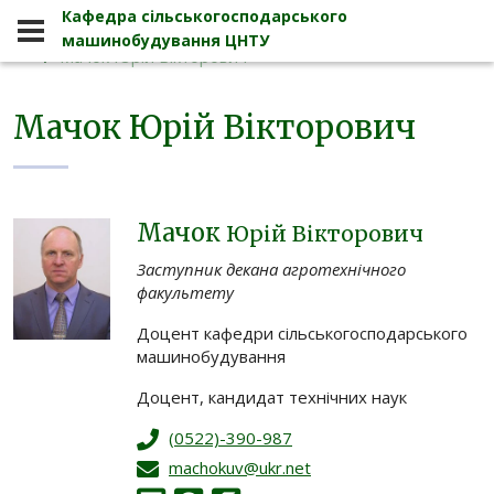
Кафедра сільськогосподарського
Кафедра
СКЛАД КАФЕДРИ
машинобудування ЦНТУ
Мачок Юрій Вікторович
Мачок Юрій Вікторович
Кафедра сільськогосподарського 
Мачок
Юрій Вікторович
Заступник декана агротехнічного
факультету
Доцент кафедри сільськогосподарського
машинобудування
Доцент, кандидат технічних наук
(0522)-390-987
machokuv@ukr.net