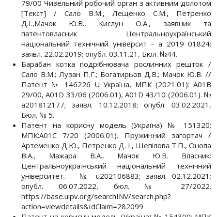
79/00 Чизельний робочий орган з активним долотом
[Текст] / Сало В.М., Лещенко С.М., Петренко
Д.І.,Мачок Ю.В., Кислун О.А., заявник та
патентовласник Центральноукраїнський
національний технічний університ – а 2019 01824;
заявл. 22.02.2019; опубл. 03.11.21, Бюл. №44.
Барабан котка подрібнювача рослинних решток /
Сало В.М.; Лузан П.Г.; Богатирьов Д.В.; Мачок Ю.В. //
Патент № 146226 U Україна, МПК (2021.01): А01В
29/00, А01D 33/06 (2006.01), А01D 43/10 (2006.01). №
а201812177; заявл. 10.12.2018; опубл. 03.02.2021,
Бюл. № 5.
Патент на корисну модель (Україна) № 151320;
МПК:A01C 7/20 (2006.01). Пружинний загортач /
Артеменко Д.Ю., Петренко Д. І., Шепілова Т.П., Онопа
В.А., Мажара В.А., Мачок Ю.В. Власник:
Центральноукраїнський національний технічний
університет. – № u202106883; заявл. 02.12.2021;
опубл. 06.07.2022, бюл. № 27/2022.
https://base.uipv.org/searchINV/search.php?
action=viewdetails&IdClaim=282099
Патент на корисну модель (Україна) № 154300; МПК