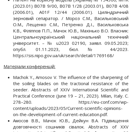
(2023.01) В07В 9/00, В07В 1/28 (2003.01), В07В 4/08
(2006.01), А01F 12/44 (2006.01). Циліндричний
зерновий сепаратор. / Мороз С.М., Васильковський
О.М., Лещенко С.М., Петренко Д.І., Васильковська
К.В., Філіппов П.П., Мачок Ю.В., Махінько В.О. Власник:
Центральноукраїнський національний технічний
університет. – № u2023 02190, заявл. 09.05.2023;
опубл. 01.11.2023, бюл. № 44/2023.
https://sis.nipo.gov.ua/uk/search/detail/1769168/
Матеріали конференцій:
Machok Y., Amosov V. The influence of the sharpening of
the soiling blades on the tractional resistance of the
seeder. Abstracts of XXIV International Scientific and
Practical Conference (June 19 – 21, 2023). Milan, Italy. С.
278–280. https://eu-conf.com/wp-
content/uploads/2023/05/Current-scientific-opinions-
on-the-development-of-current-education.pdf.
Амосов В.В., Мачок Ю.В., Дейкун В.А. Підвищення
довговічності сошників сівалок. Abstracts of XXV