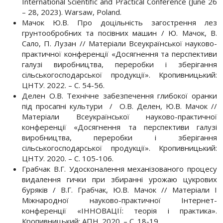
International Scientific and Practical Conference (June 26
– 28, 2023). Warsaw, Poland.
Мачок Ю.В. Про доцільність загострення лез
грунтообробних та посівних машин / Ю. Мачок, В.
Сало, П. Лузан // Матеріали Всеукраїнської науково-
практичної конференції «Досягнення та перспективи
галузі виробництва, переробки і зберігання
сільськогосподарської продукції». Кропивницький:
ЦНТУ. 2022. – С. 54-56.
Делен О.В. Технічне забезпечення глибокої оранки
під просапні культури / О.В. Делен, Ю.В. Мачок //
Матеріали Всеукраїнської науково-практичної
конференції «Досягнення та перспективи галузі
виробництва, переробки і зберігання
сільськогосподарської продукції». Кропивницький:
ЦНТУ. 2020. – С. 105-106.
Грабчак В.Г. Удосконалення механізованого процесу
видалення гички при збиранні урожаю цукрових
буряків / В.Г. Грабчак, Ю.В. Мачок // Матеріали І
Міжнародної науково-практичної Інтернет-
конференції «ІННОВАЦІЇ: теорія і практика».
Кропивницький: АПН. 2020. – С. 18-19.