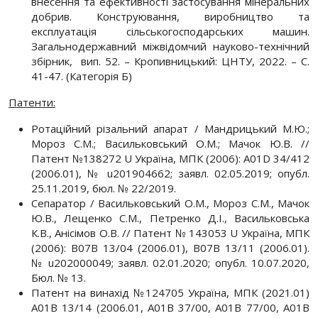
внесення та ефективності застосування мінеральних
добрив. Конструювання, виробництво та
експлуатація сільськогосподарських машин.
Загальнодержавний міжвідомчий науково-технічний
збірник, вип. 52. – Кропивницький: ЦНТУ, 2022. – С.
41-47. (Категорія Б)
Патенти:
Ротаційний різальний апарат / Мандрицький М.Ю.;
Мороз С.М.; Васильковський О.М.; Мачок Ю.В. //
Патент №138272 U Україна, МПК (2006): A01D 34/412
(2006.01), № u201904662; заявл. 02.05.2019; опубл.
25.11.2019, бюл. № 22/2019.
Сепаратор / Васильковський О.М., Мороз С.М., Мачок
Ю.В., Лещенко С.М., Петренко Д.І., Васильковська
К.В., Анісімов О.В. // Патент № 143053 U Україна, МПК
(2006): B07B 13/04 (2006.01), B07B 13/11 (2006.01).
№ u202000049; заявл. 02.01.2020; опубл. 10.07.2020,
Бюл. № 13.
Патент на винахід №124705 Україна, МПК (2021.01)
А01В 13/14 (2006.01, А01В 37/00, А01В 77/00, А01В