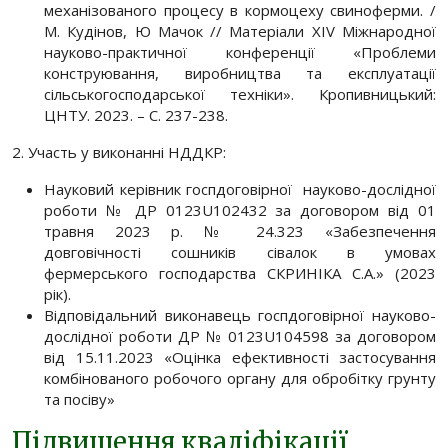
механізованого процесу в кормоцеху свиноферми. /
М. Кудінов, Ю Мачок // Матеріали XІV Міжнародної
науково-практичної конференції «Проблеми
конструювання, виробництва та експлуатації
сільськогосподарської техніки». Кропивницький:
ЦНТУ. 2023. – С. 237-238.
2. Участь у виконанні НДДКР:
Науковий керівник госпдоговірної науково-дослідної
роботи № ДР 0123U102432 за договором від 01
травня 2023 р. № 24.323 «Забезпечення
довговічності сошників сівалок в умовах
фермерського господарства СКРИНІКА С.А.» (2023
рік).
Відповідальний виконавець госпдоговірної науково-
дослідної роботи ДР № 0123U104598 за договором
від 15.11.2023 «Оцінка ефективності застосування
комбінованого робочого органу для обробітку грунту
та посіву»
Підвищення кваліфікації