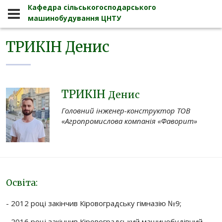
Кафедра сільськогосподарського
Кафедра
Наші випускники
ТРИКІН Денис
машинобудування ЦНТУ
ТРИКІН Денис
Кафедра сільськогосподарського 
ТРИКІН
Денис
Головний інженер-конструктор ТОВ
«Агропромислова компанія «Фаворит»
Освіта:
- 2012 році закінчив Кіровоградську гімназію №9;
- 2016 році закінчив Кіровоградський машинобудівний