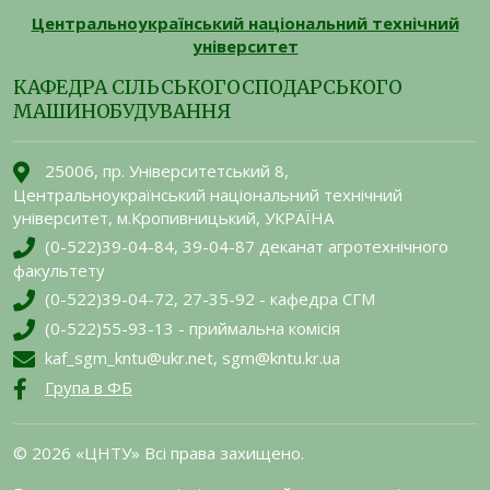
Центральноукраїнський національний технічний
університет
КАФЕДРА СІЛЬСЬКОГОСПОДАРСЬКОГО
МАШИНОБУДУВАННЯ
25006, пр. Університетський 8,
Центральноукраїнський національний технічний
університет, м.Кропивницький, УКРАЇНА
(0-522)39-04-84, 39-04-87 деканат агротехнічного
факультету
(0-522)39-04-72, 27-35-92 - кафедра СГМ
(0-522)55-93-13 - приймальна комісія
kaf_sgm_kntu@ukr.net, sgm@kntu.kr.ua
Група в ФБ
© 2026 «ЦНТУ» Всі права захищено.