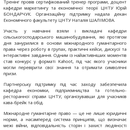
Тренінг провів сертифікований тренер програми, доцент
кафедри маркетингу та економічної теорії ЦНТУ Юрій
БОНДАРЧУК. Організаційну підтримку надала декан
Економічного факультету ЦНТУ Наталія ШАЛІМОВА.
Участь у навчанні взяли і викладачі кафедри
сільськогосподарського машинобудування, які протягом
дня занурилися в основи міжнародного гуманітарного
права через роботу в групах, практичні кейси, дискусії та
інтерактивні завдання. Одним із найактивніших моментів
став конкурс у форматі Kahoot, під час якого учасники
могли перевірити свої знання та отримати символічні
призи.
Партнерську підтримку під час заходу забезпечила
кафедра економіки, підприємництва та готельно-
ресторанної справи ЦНТУ, організувавши для учасників
кава-брейк та обід.
Міжнародне гуманітарне право — це не лише юридичні
норми, а насамперед система принципів, що визначає
межі війни, відповідальність сторін і захист людяності