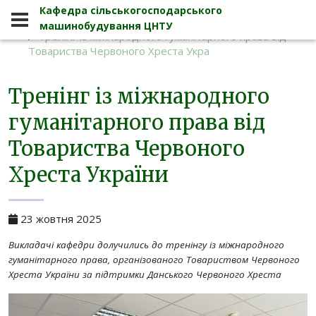
Кафедра сільськогосподарського
Новини
машинобудування ЦНТУ
Тренінг із міжнародного гуманітарного права від
Товариства Червоного Хреста Укра
Тренінг із міжнародного
Кафедра сільськогосподарського 
гуманітарного права від
Товариства Червоного
Хреста України
23 жовтня 2025
Викладачі кафедри долучились до тренінгу із міжнародного
гуманітарного права, організованого Товариством Червоного
Хреста України за підтримки Данського Червоного Хреста