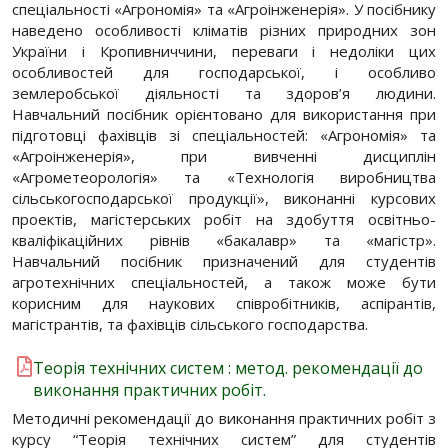
спеціальності «Агрономія» та «Агроінженерія». У посібнику
наведено особливості кліматів різних природних зон
України і Кропивниччини, переваги і недоліки цих
особливостей для господарської, і особливо
землеробської діяльності та здоров’я людини.
Навчальний посібник орієнтовано для використання при
підготовці фахівців зі спеціальностей: «Агрономія» та
«Агроінженерія», при вивченні дисциплін
«Агрометеорологія» та «Технологія виробництва
сільськогосподарської продукції», виконанні курсових
проектів, магістерських робіт на здобуття освітньо-
кваліфікаційних рівнів «бакалавр» та «магістр».
Навчальний посібник призначений для студентів
агротехнічних спеціальностей, а також може бути
корисним для наукових співробітників, аспірантів,
магістрантів, та фахівців сільського господарства.
Теорія технічних систем : метод. рекомендації до
виконання практичних робіт.
Методичні рекомендації до виконання практичних робіт з
курсу “Теорія технічних систем” для студентів