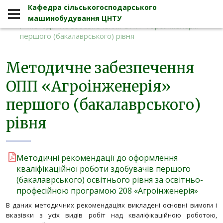
Кафедра сільськогосподарського
Студенту
Методичне забезпечення
машинобудування ЦНТУ
Методичне забезпечення ОПП «Агроінженерія»
першого (бакалаврського) рівня
Методичне забезпечення
Кафедра сільськогосподарського 
ОПП «Агроінженерія»
першого (бакалаврського)
рівня
Методичні рекомендації до оформлення
кваліфікаційної роботи здобувачів першого
(бакалаврського) освітнього рівня за освітньо-
професійною програмою 208 «Агроінженерія»
В даних методичних рекомендаціях викладені основні вимоги і
вказівки з усіх видів робіт над кваліфікаційною роботою,