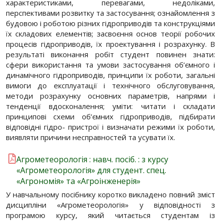
характеристиками, перевагами, недоліками,
перспективами розвитку та застосування; ознайомлення з
будовою і роботою різних гідроприводів та конструкціями
їх складових елементів; засвоєння основ теорії робочих
процесів гідроприводів, їх проектування і розрахунку. В
результаті виконання робіт студент повинен знати:
сфери використання та умови застосування об’ємного і
динамічного гідроприводів, принципи їх роботи, загальні
вимоги до експлуатації і технічного обслуговування,
методи розрахунку основних параметрів, напрями і
тенденції вдосконалення; уміти: читати і складати
принципові схеми об’ємних гідроприводів, підбирати
відповідні гідро- пристрої і визначати режими їх роботи,
виявляти причини несправностей та усувати їх.
Агрометеорологія : навч. посіб. : з курсу
«Агрометеорологія» для студент. спец.
«Агрономія» та «Агроінженерія»
У навчальному посібнику коротко викладено повний зміст
дисципліни «Агрометеорологія» у відповідності з
програмою курсу, який читається студентам із